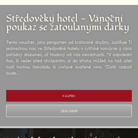
Středověký hotel - Vánoční
poukaz se zatoulanými dárky
Tento voucher, jako pergamen od královské družiny, zajišťuje Ti
jedinečnou noc ve Středověké hotelu v rytířské komůrce a ráno
pořádný dlabanec, ať hladový od nás neodcházíš. *V odpolední
čas, či večer před chrápáním, si do břicha můžeš na náš účet
nalít horkou čokoládu či voňavé svařené víno. *Další radostí
bude...
KAUFEN
ZEIG MEHR