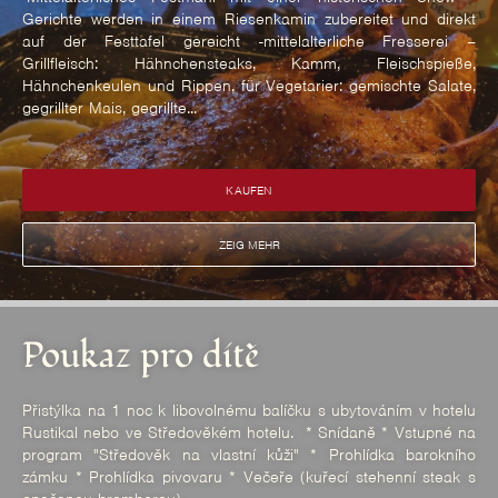
Gerichte werden in einem Riesenkamin zubereitet und direkt
auf der Festtafel gereicht -mittelalterliche Fresserei –
Grillfleisch: Hähnchensteaks, Kamm, Fleischspieße,
Hähnchenkeulen und Rippen, für Vegetarier: gemischte Salate,
gegrillter Mais, gegrillte...
KAUFEN
ZEIG MEHR
Poukaz pro dítě
Přistýlka na 1 noc k libovolnému balíčku s ubytováním v hotelu
Rustikal nebo ve Středověkém hotelu. * Snídaně * Vstupné na
program "Středověk na vlastní kůži" * Prohlídka barokního
zámku * Prohlídka pivovaru * Večeře (kuřecí stehenní steak s