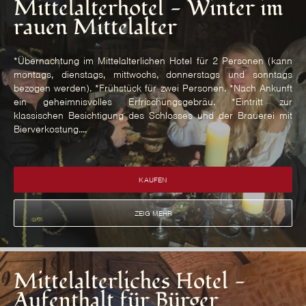
Mittelalterhotel - Winter im
rauen Mittelalter
*Übernachtung im Mittelalterlichen Hotel für 2 Personen (kann
montags, dienstags, mittwochs, donnerstags und sonntags
bezogen werden). *Frühstück für zwei Personen. *Nach Ankunft
ein geheimnisvolles Erfrischungsgebräu. *Eintritt zur
klassischen Besichtigung des Schlosses und der Brauerei mit
Bierverkostung....
KAUFEN
ZEIG MEHR
Mittelalterliches Hotel -
Aufenthalt für Bürger