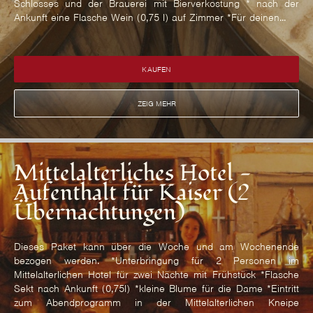
Schlosses und der Brauerei mit Bierverkostung * nach der
Ankunft eine Flasche Wein (0,75 l) auf Zimmer *Für deinen...
KAUFEN
ZEIG MEHR
Mittelalterliches Hotel -
Aufenthalt für Kaiser (2
Übernachtungen)
Dieses Paket kann über die Woche und am Wochenende
bezogen werden. *Unterbringung für 2 Personen im
Mittelalterlichen Hotel für zwei Nächte mit Frühstück *Flasche
Sekt nach Ankunft (0,75l) *kleine Blume für die Dame *Eintritt
zum Abendprogramm in der Mittelalterlichen Kneipe