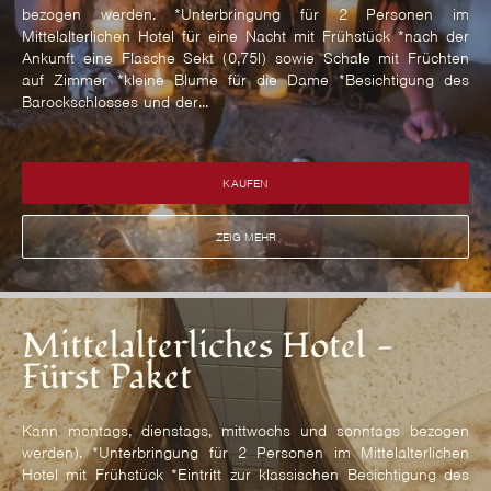
bezogen werden. *Unterbringung für 2 Personen im
Mittelalterlichen Hotel für eine Nacht mit Frühstück *nach der
Ankunft eine Flasche Sekt (0,75l) sowie Schale mit Früchten
auf Zimmer *kleine Blume für die Dame *Besichtigung des
Barockschlosses und der...
KAUFEN
ZEIG MEHR
Mittelalterliches Hotel -
Fürst Paket
Kann montags, dienstags, mittwochs und sonntags bezogen
werden). *Unterbringung für 2 Personen im Mittelalterlichen
Hotel mit Frühstück *Eintritt zur klassischen Besichtigung des