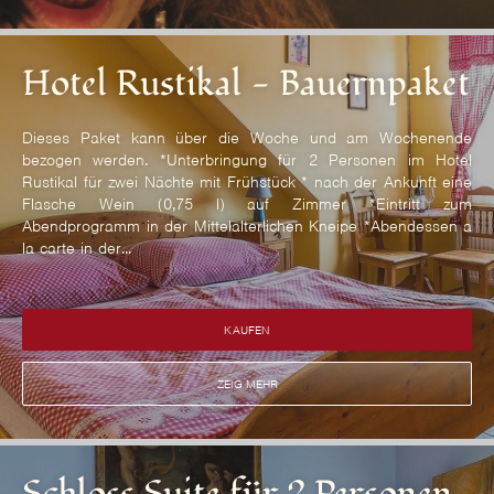
Hotel Rustikal - Bauernpaket
Dieses Paket kann über die Woche und am Wochenende
bezogen werden. *Unterbringung für 2 Personen im Hotel
Rustikal für zwei Nächte mit Frühstück * nach der Ankunft eine
Flasche Wein (0,75 l) auf Zimmer *Eintritt zum
Abendprogramm in der Mittelalterlichen Kneipe *Abendessen a
la carte in der...
KAUFEN
ZEIG MEHR