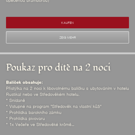
opečenou bramborou)
KAUFEN
ZEIG MEHR
Poukaz pro dítě na 2 noci
Balíček obsahuje:
Přistýlka na 2 noci k libovolnému balíčku s ubytováním v hotelu
Rustikal nebo ve Středověkém hotelu.
* Snídaně
* Vstupné na program "Středověk na vlastní kůži"
* Prohlídka barokního zámku
* Prohlídka pivovaru
* 1x Večeře ve Středověké krčmě...