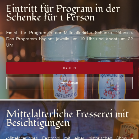
Eintritt für Program in der
Schenke für 1 Person
Eintritt für Program in der Mittelalterliche Schenke Dětenice.
Das Programm beginnt jeweils um 19 Uhr und endet um 22
Uhr.
KAUFEN
ZEIG MEHR
Mittelalterliche Fresserei mit
Besichtigungen
-Mittelalterliches Festmahl mit einer historischen Show -