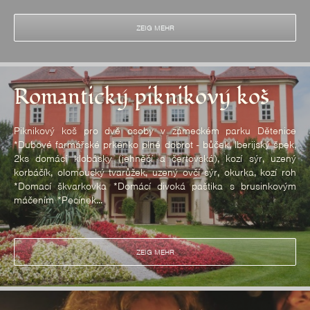
ZEIG MEHR
Romantický piknikový koš
Piknikový koš pro dvě osoby v zámeckém parku Dětenice
*Dubové farmářské prkénko plné dobrot - bůček, Iberijský špek,
2ks domácí klobásky (jehněčí a čertovská), kozí sýr, uzený
korbáčík, olomoucký tvarůžek, uzený ovčí sýr, okurka, kozí roh
*Domací škvarkovka *Domácí divoká paštika s brusinkovým
máčením *Pecínek...
ZEIG MEHR