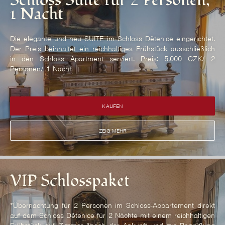
Schloss Suite für 2 Personen,
1 Nacht
Die elegante und neu SUITE im Schloss Dětenice eingerichtet.
Der Preis beinhaltet ein reichhaltiges Frühstück ausschließlich
in den Schloss Apartment serviert. Preis: 5.000 CZK/ 2
Personen/ 1 Nacht
KAUFEN
ZEIG MEHR
VIP Schlosspaket
*Übernachtung für 2 Personen im Schloss-Appartement direkt
auf dem Schloss Dětenice für 2 Nächte mit einem reichhaltigen