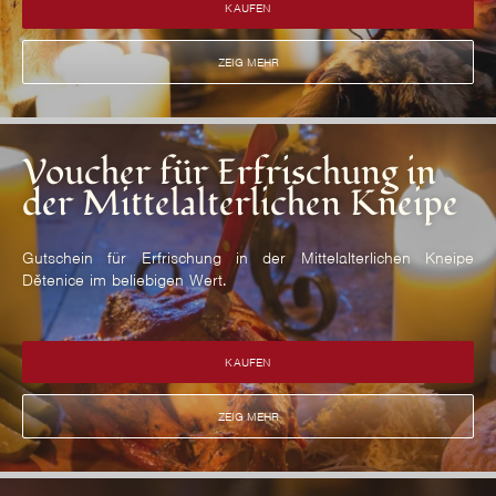
KAUFEN
ZEIG MEHR
Voucher für Erfrischung in
der Mittelalterlichen Kneipe
Gutschein für Erfrischung in der Mittelalterlichen Kneipe
Dětenice im beliebigen Wert.
KAUFEN
ZEIG MEHR