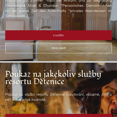
Frühstück auf Zimmer *nach der Ankunft und zur Begrüßung
Champagne Moët & Chandon *Persönliches Dienstmädchen
für die ganze Zeit des Aufenthalts *privates Abendessen im
Schlossalon...
KAUFEN
ZEIG MEHR
Poukaz na jakékoliv služby
resortu Dětenice
Poukaz na služby resortu Dětenice (ubytování, vstupné, jídlo a
pití) v libovolné hodnotě.