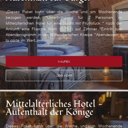
„Dieses Paket kann über die Woche und am Wochenende
bezogen werden. *Unterbringung für 2 Personen im
Mittelalterlichen Hotel für eine Nacht mit Frühstück * nach der
Ankunft eine Flasche Wein (0,75 l) auf Zimmer *Eintritt zum
Abendprogramm in der Mittelalterlichen Kneipe *Abendessen a
la carte im Wert...
KAUFEN
ZEIG MEHR
Mittelalterliches Hotel -
Aufenthalt der Könige
Dieses Paket kann über die Woche und am Wochenende